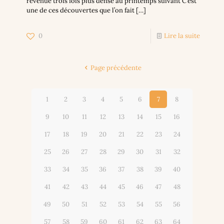
revenue trois fois plus dense au printemps suivant C’est
une de ces découvertes que l’on fait
[…]
0
Lire la suite
Page précédente
1
2
3
4
5
6
7
8
9
10
11
12
13
14
15
16
17
18
19
20
21
22
23
24
25
26
27
28
29
30
31
32
33
34
35
36
37
38
39
40
41
42
43
44
45
46
47
48
49
50
51
52
53
54
55
56
57
58
59
60
61
62
63
64