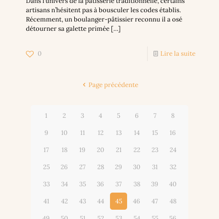
Dans l’univers de la pâtisserie traditionnelle, certains
artisans n’hésitent pas à bousculer les codes établis.
Récemment, un boulanger-pâtissier reconnu il a osé
détourner sa galette primée
[…]
0
Lire la suite
Page précédente
1
2
3
4
5
6
7
8
9
10
11
12
13
14
15
16
17
18
19
20
21
22
23
24
25
26
27
28
29
30
31
32
33
34
35
36
37
38
39
40
41
42
43
44
45
46
47
48
49
50
51
52
53
54
55
56