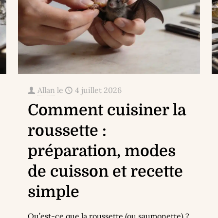
Allan
le
4 juillet 2026
Comment cuisiner la
roussette :
préparation, modes
de cuisson et recette
simple
Qu’est-ce que la roussette (ou saumonette) ?