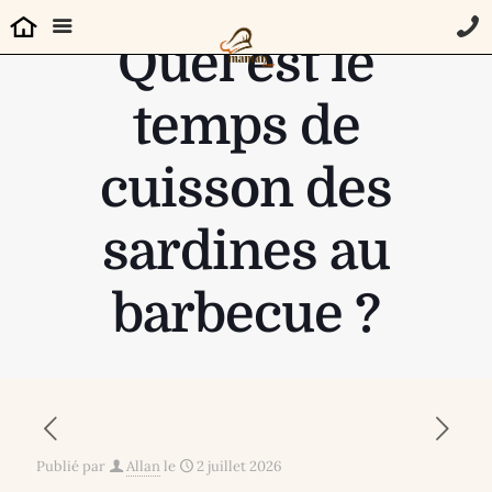
Quel est le
temps de
cuisson des
sardines au
barbecue ?
Publié par
Allan
le
2 juillet 2026