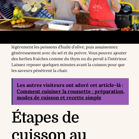
Essuyez chaque sardine dans du papier absorbant pour
éliminer l’humidité, ce qui favorisera une meilleure adhésion
des assaisonnements et une peau plus croustillante. Enrobez
légèrement les poissons d’huile d’olive, puis assaisonnez
généreusement avec du sel et du poivre. Vous pouvez ajouter
des herbes fraîches comme du thym ou du persil à l’intérieur.
Laissez reposer quelques minutes avant la cuisson pour que
les saveurs pénètrent la chair.
Les autres visiteurs ont adoré cet article-là :
Comment cuisiner la roussette : préparation,
modes de cuisson et recette simple
Étapes de
cuisson au