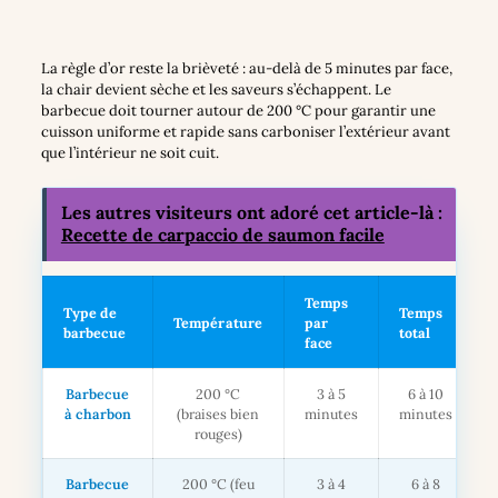
La règle d’or reste la brièveté : au-delà de 5 minutes par face,
la chair devient sèche et les saveurs s’échappent. Le
barbecue doit tourner autour de 200 °C pour garantir une
cuisson uniforme et rapide sans carboniser l’extérieur avant
que l’intérieur ne soit cuit.
Les autres visiteurs ont adoré cet article-là :
Recette de carpaccio de saumon facile
Temps
Type de
Temps
Température
par
barbecue
total
face
Barbecue
200 °C
3 à 5
6 à 10
à charbon
(braises bien
minutes
minutes
rouges)
Barbecue
200 °C (feu
3 à 4
6 à 8