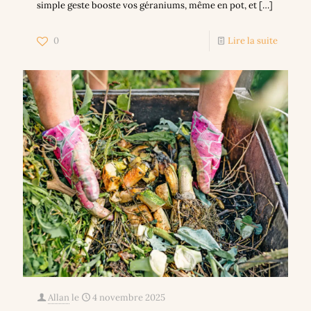
simple geste booste vos géraniums, même en pot, et
[…]
0
Lire la suite
Allan
le
4 novembre 2025