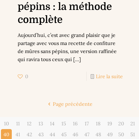
pépins : la méthode
complète
Aujourd’hui, c’est avec grand plaisir que je
partage avec vous ma recette de confiture
de mûres sans pépins, une version raffinée
qui ravira tous ceux qui
[…]
0
Lire la suite
Page précédente
10
11
12
13
14
15
16
17
18
19
20
21
40
41
42
43
44
45
46
47
48
49
50
51