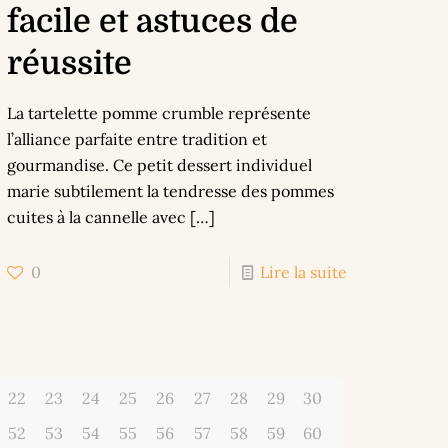
facile et astuces de
réussite
La tartelette pomme crumble représente
l’alliance parfaite entre tradition et
gourmandise. Ce petit dessert individuel
marie subtilement la tendresse des pommes
cuites à la cannelle avec
[…]
0
Lire la suite
22
23
24
25
26
27
28
29
30
52
53
54
55
56
57
58
59
60