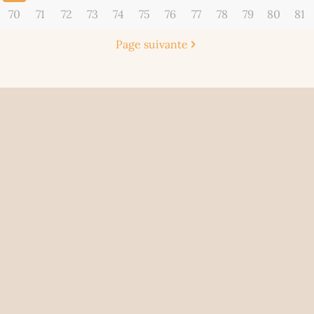
70
71
72
73
74
75
76
77
78
79
80
81
Page suivante