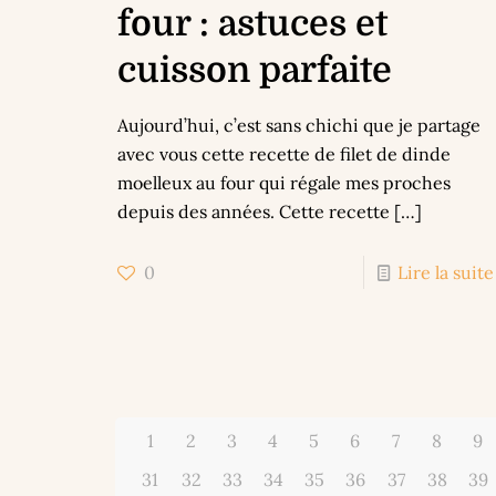
four : astuces et
cuisson parfaite
Aujourd’hui, c’est sans chichi que je partage
avec vous cette recette de filet de dinde
moelleux au four qui régale mes proches
depuis des années. Cette recette
[…]
0
Lire la suite
1
2
3
4
5
6
7
8
9
31
32
33
34
35
36
37
38
39