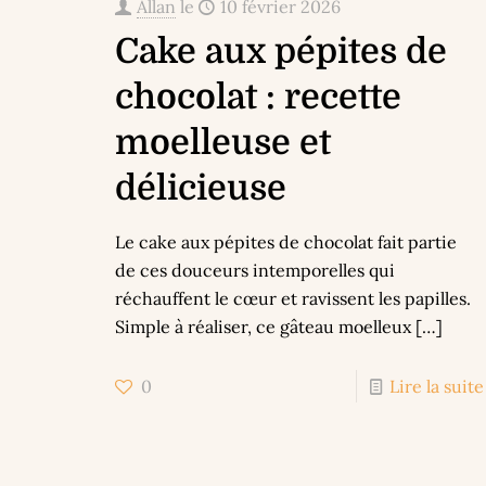
Allan
le
10 février 2026
Cake aux pépites de
chocolat : recette
moelleuse et
délicieuse
Le cake aux pépites de chocolat fait partie
de ces douceurs intemporelles qui
réchauffent le cœur et ravissent les papilles.
Simple à réaliser, ce gâteau moelleux
[…]
0
Lire la suite