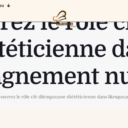
au
ez le rôle c
téticienne 
gnement nu
ouvrez le rôle clé d&rsquo;une diététicienne dans l&rsquo