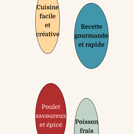
Cuisine
facile
et
Recette
créative
gourmande
et rapide
Poulet
savoureux
Poisson
et épicé
frais