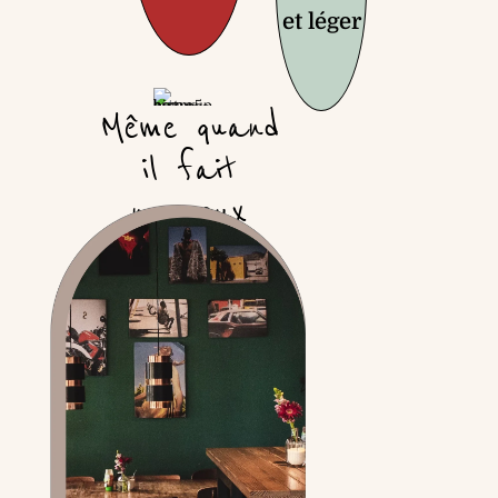
et léger
Même quand
il fait
nuageux