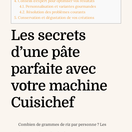
4.
Conseils d’expert pour optimiser vos résultats
4.1.
Personnalisation et variantes gourmandes
4.2.
Résolution des problèmes courants
5.
Conservation et dégustation de vos créations
Les secrets
d’une pâte
parfaite avec
votre machine
Cuisichef
Combien de grammes de riz par personne ? Les