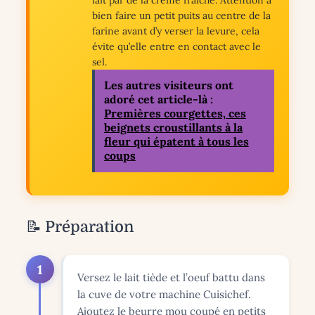
lait par de la crème fraîche. Attention à
bien faire un petit puits au centre de la
farine avant d’y verser la levure, cela
évite qu’elle entre en contact avec le
sel.
Les autres visiteurs ont
adoré cet article-là :
Premières courgettes, ces
beignets croustillants à la
fleur qui épatent à tous les
coups
📝 Préparation
1
Versez le lait tiède et l’oeuf battu dans
la cuve de votre machine Cuisichef.
Ajoutez le beurre mou coupé en petits