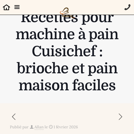
Recettes pour
machine à pain
Cuisichef :
brioche et pain
maison faciles
Publié par
Allan
le
1 février 2026