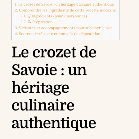
1.
Le crozet de Savoie : un héritage culinaire authentique
2.
Comprendre les ingrédients de cette recette moderne
2.1.
🛒 Ingrédients (pour 2 personnes)
2.2.
📝 Préparation
3.
Variantes et accompagnements pour sublimer le plat
4.
Secrets de réussite et conseils de dégustation
Le crozet de
Savoie : un
héritage
culinaire
authentique