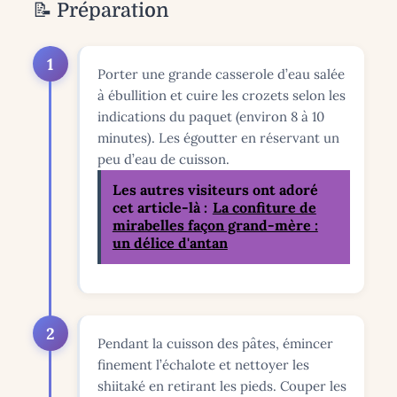
📝 Préparation
1
Porter une grande casserole d’eau salée
à ébullition et cuire les crozets selon les
indications du paquet (environ 8 à 10
minutes). Les égoutter en réservant un
peu d’eau de cuisson.
Les autres visiteurs ont adoré
cet article-là :
La confiture de
mirabelles façon grand-mère :
un délice d'antan
2
Pendant la cuisson des pâtes, émincer
finement l’échalote et nettoyer les
shiitaké en retirant les pieds. Couper les