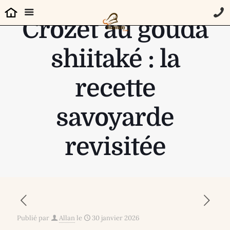
Crozet au gouda
shiitaké : la
recette
savoyarde
revisitée
Publié par
Allan
le
30 janvier 2026