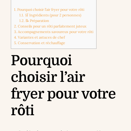
1.
Pourquoi choisir l’air fryer pour votre rôti
1.1.
🛒 Ingrédients (pour 2 personnes)
1.2.
📝 Préparation
2.
Conseils pour un rôti parfaitement juteux
3.
Accompagnements savoureux pour votre rôti
4.
Variantes et astuces de chef
5.
Conservation et réchauffage
Pourquoi
choisir l’air
fryer pour votre
rôti