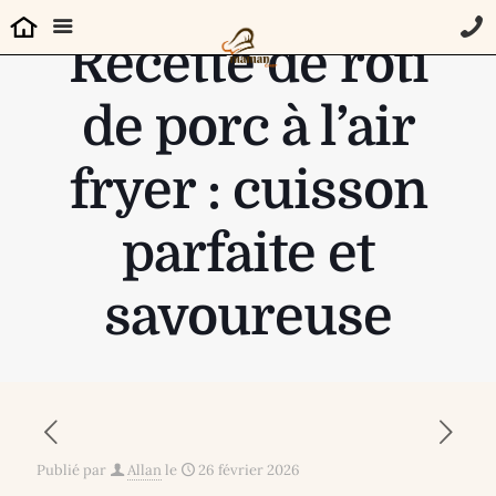
Recette de rôti
de porc à l’air
fryer : cuisson
parfaite et
savoureuse
Publié par
Allan
le
26 février 2026