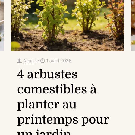
Allan
le
1 avril 2026
4 arbustes
comestibles à
planter au
printemps pour
un jardin