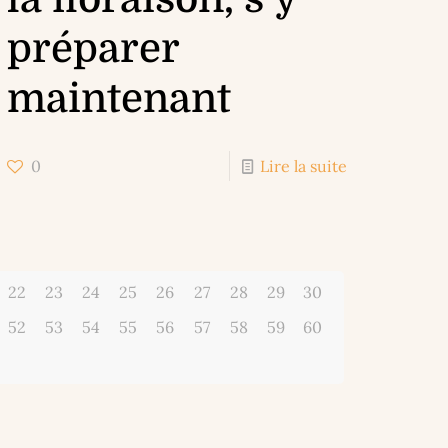
préparer
maintenant
0
Lire la suite
22
23
24
25
26
27
28
29
30
52
53
54
55
56
57
58
59
60