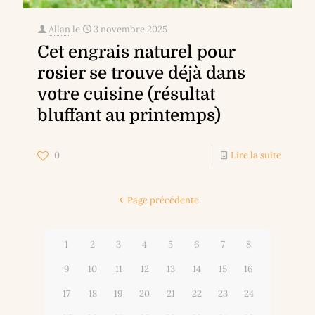
Allan
le
3 novembre 2025
Cet engrais naturel pour
rosier se trouve déjà dans
votre cuisine (résultat
bluffant au printemps)
0
Lire la suite
Page précédente
1
2
3
4
5
6
7
8
9
10
11
12
13
14
15
16
17
18
19
20
21
22
23
24