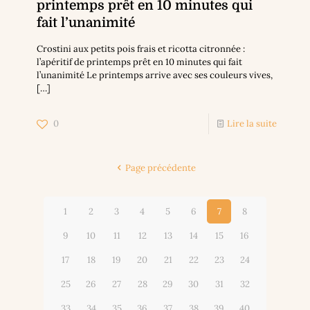
printemps prêt en 10 minutes qui
fait l’unanimité
Crostini aux petits pois frais et ricotta citronnée :
l’apéritif de printemps prêt en 10 minutes qui fait
l’unanimité Le printemps arrive avec ses couleurs vives,
[…]
0
Lire la suite
Page précédente
1
2
3
4
5
6
7
8
9
10
11
12
13
14
15
16
17
18
19
20
21
22
23
24
25
26
27
28
29
30
31
32
33
34
35
36
37
38
39
40