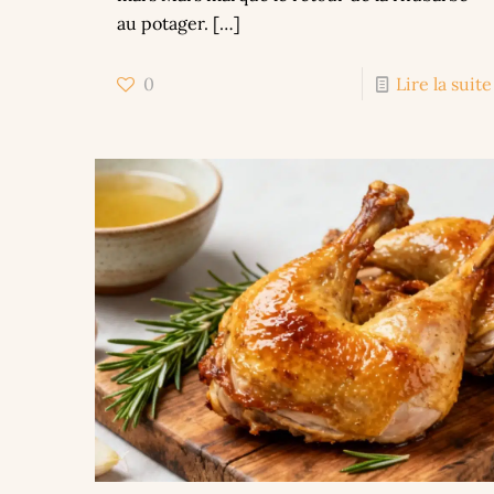
au potager.
[…]
0
Lire la suite