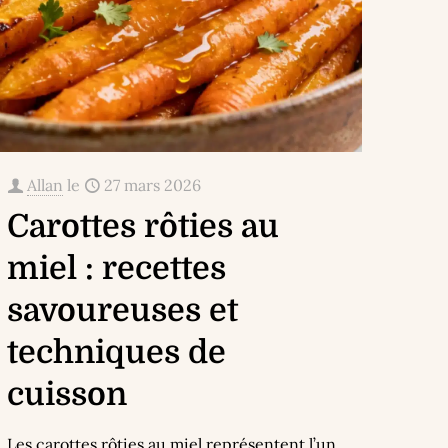
Allan
le
27 mars 2026
Carottes rôties au
miel : recettes
savoureuses et
techniques de
cuisson
Les carottes rôties au miel représentent l’un