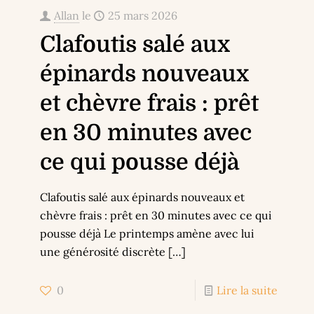
Allan
le
25 mars 2026
Clafoutis salé aux
épinards nouveaux
et chèvre frais : prêt
en 30 minutes avec
ce qui pousse déjà
Clafoutis salé aux épinards nouveaux et
chèvre frais : prêt en 30 minutes avec ce qui
pousse déjà Le printemps amène avec lui
une générosité discrète
[…]
0
Lire la suite