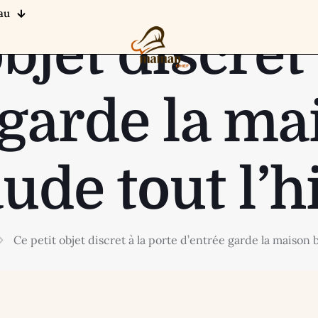
au
bjet discret
 garde la ma
ude tout l’h
Ce petit objet discret à la porte d’entrée garde la maison 