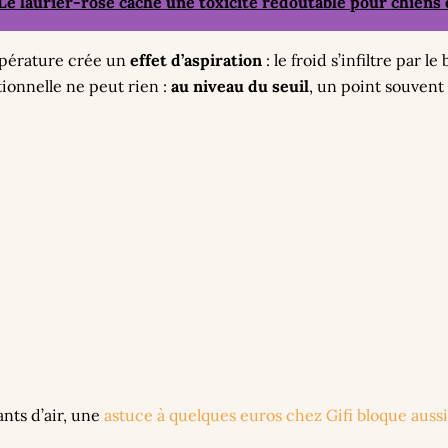
Le laurier-rose cache une toxicité redoutable pour chien
mpérature crée un
effet d’aspiration
: le froid s’infiltre par l
tionnelle ne peut rien :
au niveau du seuil
, un point souvent
ants d’air, une
astuce à quelques euros chez Gifi bloque aussi 