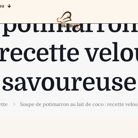
au
potimarron 
 recette velo
savoureuse
tte
Soupe de potimarron au lait de coco : recette velo