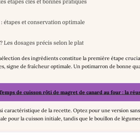
s étapes clés et bonnes pratiques
: étapes et conservation optimale
Les dosages précis selon le plat
a sélection des ingrédients constitue la première étape cruci
hes, signe de fraîcheur optimale. Un potimarron de bonne qu
Temps de cuisson rôti de magret de canard au four : la réus
si caractéristique de la recette. Optez pour une version sans
éale pour la cuisson initiale, tandis que le bouillon de légume