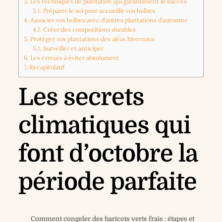
3.
Les techniques de plantation qui garantissent le succès
3.1.
Préparer le sol pour accueillir vos bulbes
4.
Associer vos bulbes avec d’autres plantations d’automne
4.1.
Créer des compositions durables
5.
Protéger vos plantations des aléas hivernaux
5.1.
Surveiller et anticiper
6.
Les erreurs à éviter absolument
7.
Récapitulatif
Les secrets
climatiques qui
font d’octobre la
période parfaite
Comment congeler des haricots verts frais : étapes et