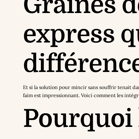
Graines de
express q
différenc
Et si la solution pour mincir sans souffrir tenait 
faim est impressionnant. Voici comment les intégre
Pourquoi 