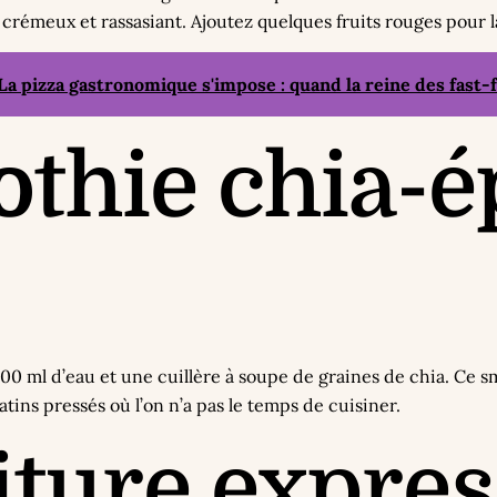
rémeux et rassasiant. Ajoutez quelques fruits rouges pour la
La pizza gastronomique s'impose : quand la reine des fast-f
othie chia-é
00 ml d’eau et une cuillère à soupe de graines de chia. Ce s
tins pressés où l’on n’a pas le temps de cuisiner.
iture expres