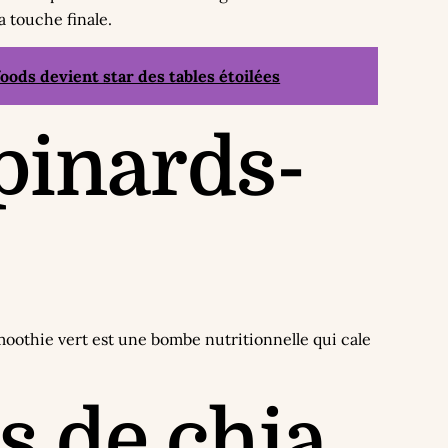
 touche finale.
oods devient star des tables étoilées
pinards-
moothie vert est une bombe nutritionnelle qui cale
s de chia