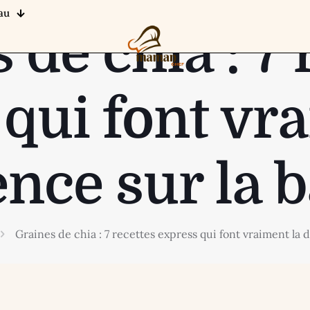
au
 de chia : 7 
qui font vr
ence sur la 
Graines de chia : 7 recettes express qui font vraiment la d