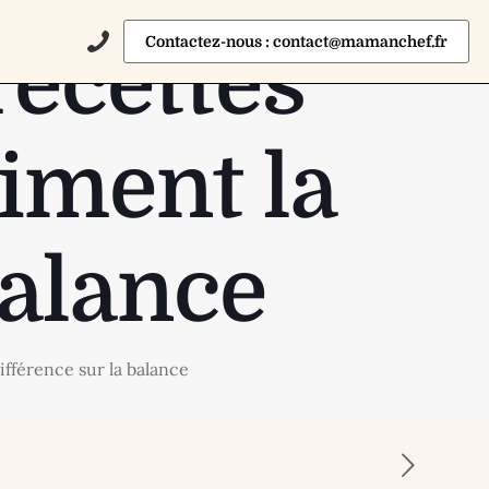
Contactez-nous : contact@mamanchef.fr
recettes
aiment la
balance
ifférence sur la balance