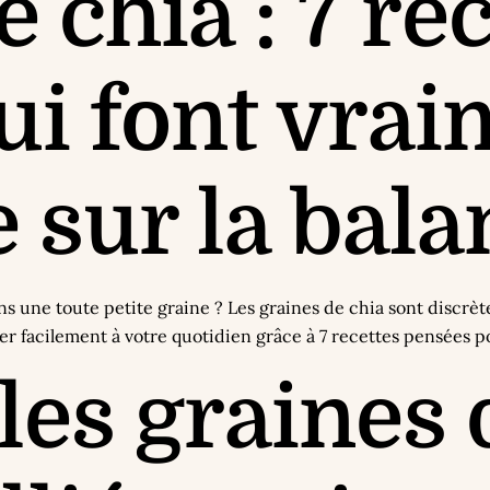
 chia : 7 re
ui font vrai
e sur la bal
dans une toute petite graine ? Les graines de chia sont discr
r facilement à votre quotidien grâce à 7 recettes pensées po
les graines 