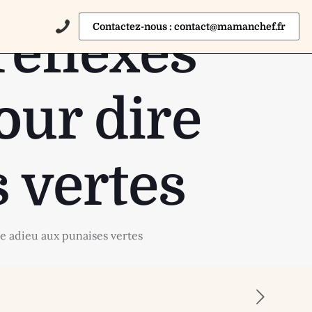
Contactez-nous : contact@mamanchef.fr
réflexes
our dire
 vertes
re adieu aux punaises vertes