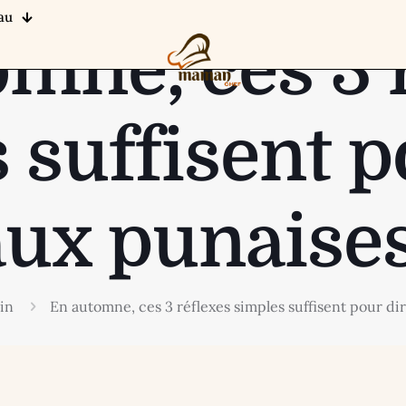
au
mne, ces 3 
 suffisent p
aux punaises
in
En automne, ces 3 réflexes simples suffisent pour di