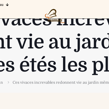
au
ivaces incre
t vie au ja
es étés les p
in
Ces vivaces increvables redonnent vie au jardin même 