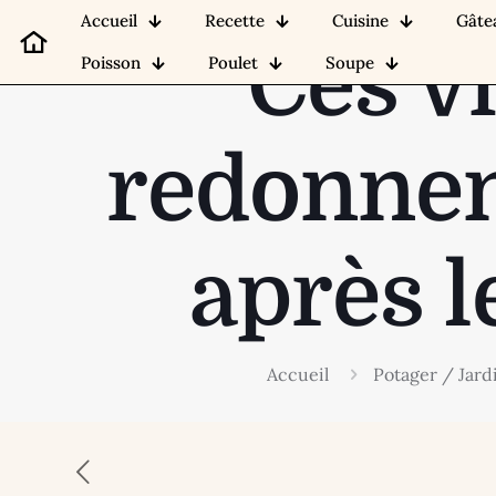
Accueil
Recette
Cuisine
Gâte
Ces v
Poisson
Poulet
Soupe
redonnen
après l
Accueil
Potager / Jard