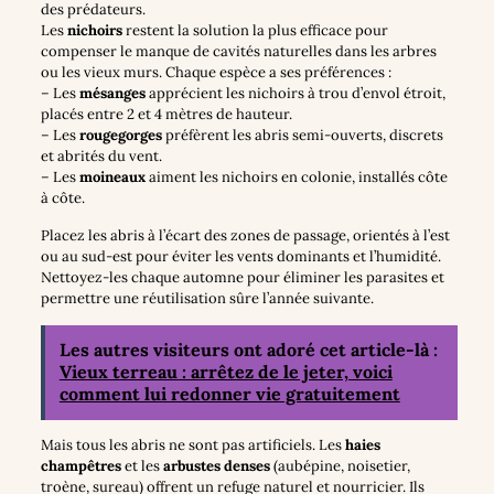
des prédateurs.
Les
nichoirs
restent la solution la plus efficace pour
compenser le manque de cavités naturelles dans les arbres
ou les vieux murs. Chaque espèce a ses préférences :
– Les
mésanges
apprécient les nichoirs à trou d’envol étroit,
placés entre 2 et 4 mètres de hauteur.
– Les
rougegorges
préfèrent les abris semi-ouverts, discrets
et abrités du vent.
– Les
moineaux
aiment les nichoirs en colonie, installés côte
à côte.
Placez les abris à l’écart des zones de passage, orientés à l’est
ou au sud-est pour éviter les vents dominants et l’humidité.
Nettoyez-les chaque automne pour éliminer les parasites et
permettre une réutilisation sûre l’année suivante.
Les autres visiteurs ont adoré cet article-là :
Vieux terreau : arrêtez de le jeter, voici
comment lui redonner vie gratuitement
Mais tous les abris ne sont pas artificiels. Les
haies
champêtres
et les
arbustes denses
(aubépine, noisetier,
troène, sureau) offrent un refuge naturel et nourricier. Ils