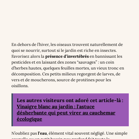
En dehors de l’hiver, les oiseaux trouvent naturellement de
quoi se nourrir, surtout si le jardin est riche en insectes.
Favorisez alors la
présence d’invertébrés
en bannissant les
pesticides et en laissant des zones “sauvages” : un coin
d’herbes hautes, quelques feuilles mortes, un vieux tronc en
décomposition. Ces petits milieux regorgent de larves, de
vers et de moucherons, source de protéines pour les
oisillons.
Les autres visiteurs ont adoré cet article-là :
Vinaigre blanc au jardin : l'astuce
désherbante qui peut virer au cauchemar
écologique
N’oubliez pas
l’eau
, élément vital souvent négligé. Une simple