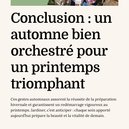
Conclusion : un
automne bien
orchestré pour
un printemps
triomphant
Ces gestes automnaux assurent la réussite de la préparation
hivernale et garantissent un redémarrage vigoureux au
printemps. Jardiner, c’est anticiper : chaque soin apporté
aujourd’hui prépare la beauté et la vitalité de demain.