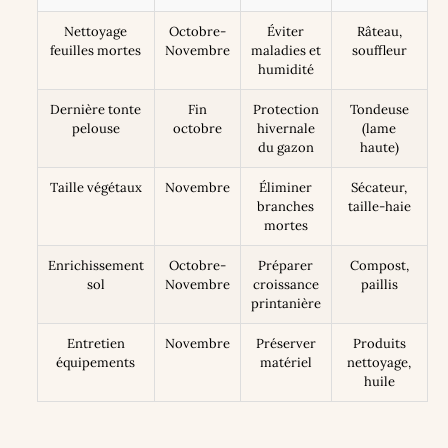
Nettoyage
Octobre-
Éviter
Râteau,
feuilles mortes
Novembre
maladies et
souffleur
humidité
Dernière tonte
Fin
Protection
Tondeuse
pelouse
octobre
hivernale
(lame
du gazon
haute)
Taille végétaux
Novembre
Éliminer
Sécateur,
branches
taille-haie
mortes
Enrichissement
Octobre-
Préparer
Compost,
sol
Novembre
croissance
paillis
printanière
Entretien
Novembre
Préserver
Produits
équipements
matériel
nettoyage,
huile