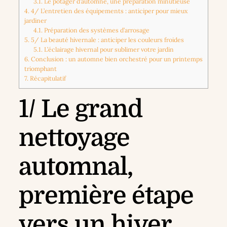
3.1.
Le potager d’automne, une préparation minutieuse
4.
4/ L’entretien des équipements : anticiper pour mieux
jardiner
4.1.
Préparation des systèmes d’arrosage
5.
5/ La beauté hivernale : anticiper les couleurs froides
5.1.
L’éclairage hivernal pour sublimer votre jardin
6.
Conclusion : un automne bien orchestré pour un printemps
triomphant
7.
Récapitulatif
1/ Le grand
nettoyage
automnal,
première étape
vers un hiver