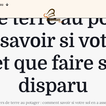
au
e terre au po
voir si vot
t que faire s
disparu
rs de terre au potager : comment savoir si votre sol en a asse