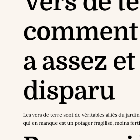
Vers de te
comment s
a assez et
disparu
Les vers de terre sont de véritables alliés du jardi
qui en manque est un potager fragilisé, moins ferti