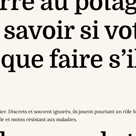
rre au potag
avoir si vot
 que faire s’i
nier. Discrets et souvent ignorés, ils jouent pourtant un rôle
le et moins résistant aux maladies.