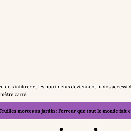
lieu de s’infiltrer et les nutriments deviennent moins access
 mètre carré.
Feuilles mortes au jardin : l’erreur que tout le monde fait e