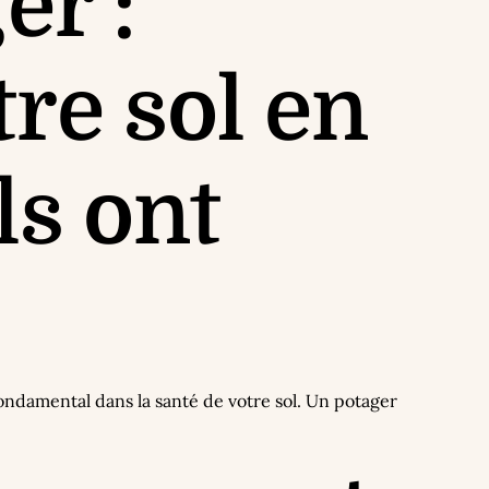
er :
re sol en
ls ont
 fondamental dans la santé de votre sol. Un potager