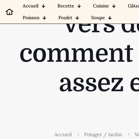
Accueil
Recette
Cuisine
Gâte
Vers d
Poisson
Poulet
Soupe
comment sa
assez e
Accueil
Potager / Jardin
Ve