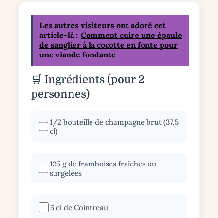
Les autres visiteurs ont adoré cet
article-là :
Comment cuire une épaule
de sanglier à la cocotte en fonte pour
une viande fondante
🛒 Ingrédients (pour 2
personnes)
1/2 bouteille de champagne brut (37,5
cl)
125 g de framboises fraîches ou
surgelées
5 cl de Cointreau