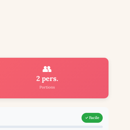
👥
2 pers.
Portions
✓ Facile