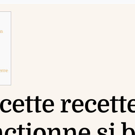
en
erre
cette recett
nctionne si 