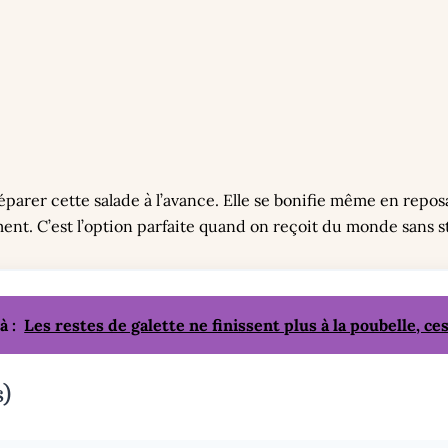
réparer cette salade à l’avance. Elle se bonifie même en repo
nt. C’est l’option parfaite quand on reçoit du monde sans st
à :
Les restes de galette ne finissent plus à la poubelle, c
s)