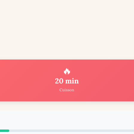
🔥
20 min
Cuisson