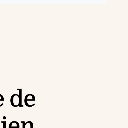
e de
bien