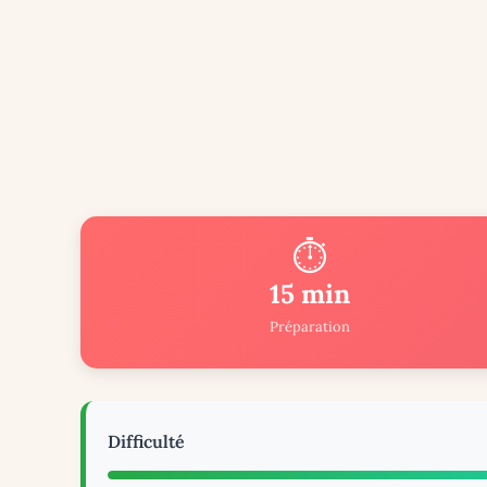
⏱️
15 min
Préparation
Difficulté