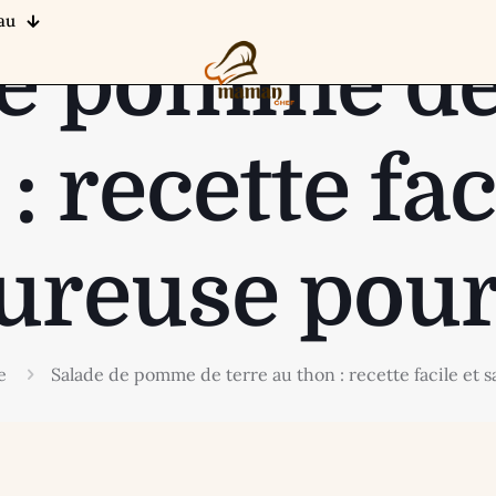
au
e pomme de
: recette fac
ureuse pour
e
Salade de pomme de terre au thon : recette facile et 