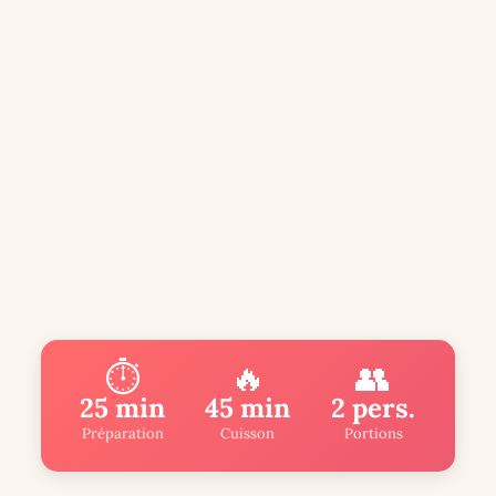
⏱️
🔥
👥
25 min
45 min
2 pers.
Préparation
Cuisson
Portions