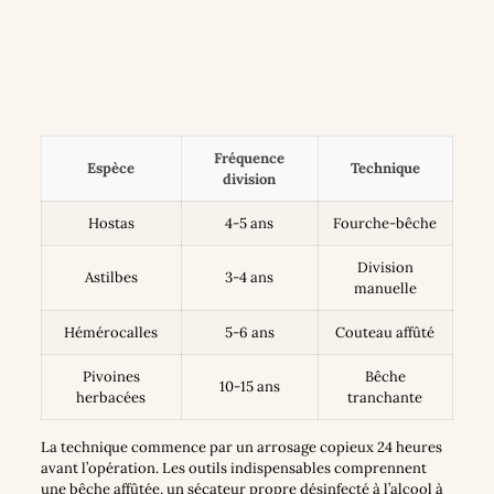
Fréquence
Espèce
Technique
division
Hostas
4-5 ans
Fourche-bêche
Division
Astilbes
3-4 ans
manuelle
Hémérocalles
5-6 ans
Couteau affûté
Pivoines
Bêche
10-15 ans
herbacées
tranchante
La technique commence par un arrosage copieux 24 heures
avant l’opération. Les outils indispensables comprennent
une bêche affûtée, un sécateur propre désinfecté à l’alcool à