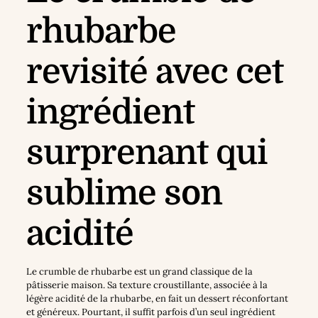
rhubarbe
revisité avec cet
ingrédient
surprenant qui
sublime son
acidité
Le crumble de rhubarbe est un grand classique de la
pâtisserie maison. Sa texture croustillante, associée à la
légère acidité de la rhubarbe, en fait un dessert réconfortant
et généreux. Pourtant, il suffit parfois d’un seul ingrédient