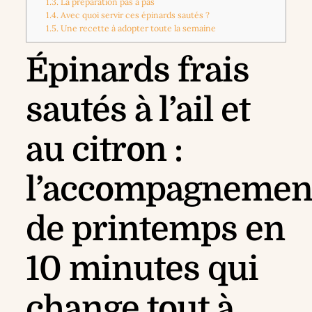
1.3.
La préparation pas à pas
1.4.
Avec quoi servir ces épinards sautés ?
1.5.
Une recette à adopter toute la semaine
Épinards frais
sautés à l’ail et
au citron :
l’accompagnemen
de printemps en
10 minutes qui
change tout à