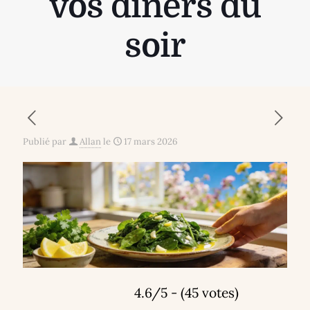
vos dîners du
soir
Publié par
Allan
le
17 mars 2026
4.6/5 - (45 votes)