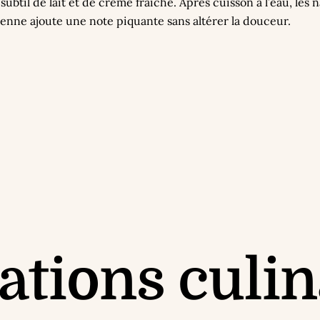
ubtil de lait et de crème fraîche. Après cuisson à l’eau, les
enne ajoute une note piquante sans altérer la douceur.
ations culin