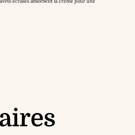
 navets écrasés absorbent la crème pour une
aires