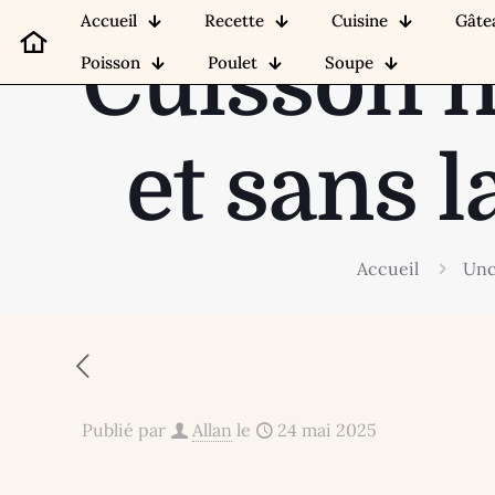
Accueil
Recette
Cuisine
Gâte
Cuisson n
Poisson
Poulet
Soupe
et sans 
Accueil
Unc
Publié par
Allan
le
24 mai 2025