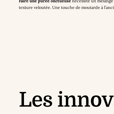
Faire une purée onctueuse
nécessite un mélange s
texture veloutée. Une touche de moutarde à l’anci
Les innov