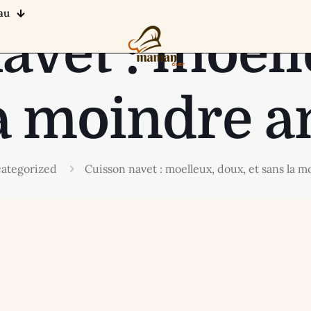
au
avet : moell
la moindre
ategorized
Cuisson navet : moelleux, doux, et sans la