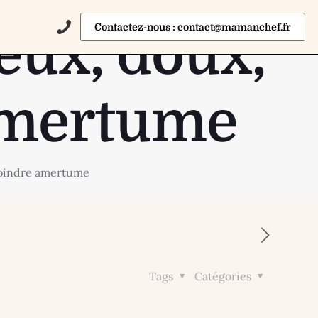
Contactez-nous : contact@mamanchef.fr
eux, doux,
 amertume
 moindre amertume
Tags
Catégories