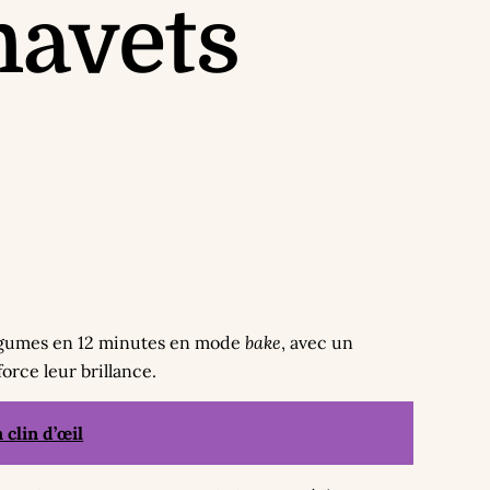
navets
s légumes en 12 minutes en mode
bake
, avec un
force leur brillance.
 clin d’œil