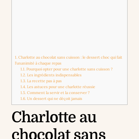
1.
Charlotte au chocolat sans cuisson : le dessert choc qui fait
l’unanimité à chaque repas
1.1.
Pourquoi opter pour une charlotte sans cuisson ?
1.2.
Les ingrédients indispensables
1.3.
La recette pas à pas
1.4.
Les astuces pour une charlotte réussie
1.5.
Comment la servir et la conserver ?
1.6.
Un dessert qui ne déçoit jamais
Charlotte au
chocolat sans