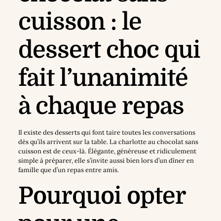
cuisson : le
dessert choc qui
fait l’unanimité
à chaque repas
Il existe des desserts qui font taire toutes les conversations
dès qu’ils arrivent sur la table. La charlotte au chocolat sans
cuisson est de ceux-là. Élégante, généreuse et ridiculement
simple à préparer, elle s’invite aussi bien lors d’un dîner en
famille que d’un repas entre amis.
Pourquoi opter