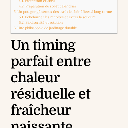
4.1.
Protection et abris
4.2.
Préparation du sol et calendrier
5.
Un potager généreux dès avril : les bénéfices à long terme
5.1.
Échelonner les récoltes et éviter la soudure
5.2.
Biodiversité et rotation
6.
Une philosophie de jardinage durable
Un timing
parfait entre
chaleur
résiduelle et
fraîcheur
naissante