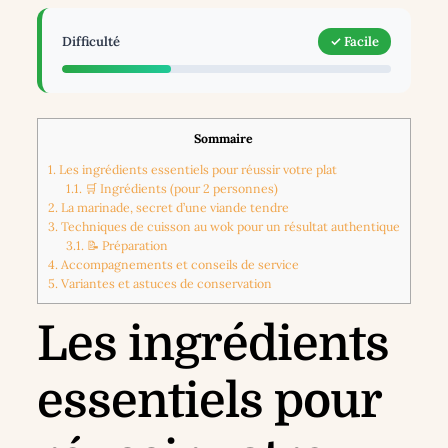
Difficulté
✓ Facile
Sommaire
1.
Les ingrédients essentiels pour réussir votre plat
1.1.
🛒 Ingrédients (pour 2 personnes)
2.
La marinade, secret d’une viande tendre
3.
Techniques de cuisson au wok pour un résultat authentique
3.1.
📝 Préparation
4.
Accompagnements et conseils de service
5.
Variantes et astuces de conservation
Les ingrédients
essentiels pour