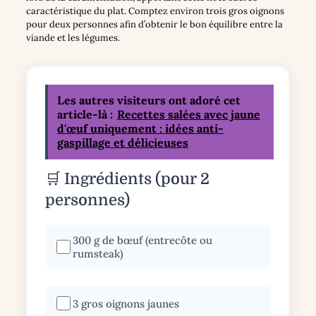
caractéristique du plat. Comptez environ trois gros oignons
pour deux personnes afin d’obtenir le bon équilibre entre la
viande et les légumes.
Les autres visiteurs ont adoré cet
article-là :
Recettes salées avec jaune
d'œuf uniquement : idées anti-
gaspillage et délicieuses
🛒 Ingrédients (pour 2
personnes)
300 g de bœuf (entrecôte ou
rumsteak)
3 gros oignons jaunes