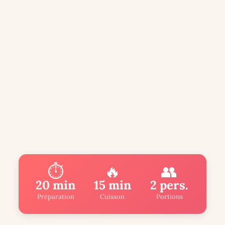
⏱️
🔥
👥
20 min
15 min
2 pers.
Préparation
Cuisson
Portions